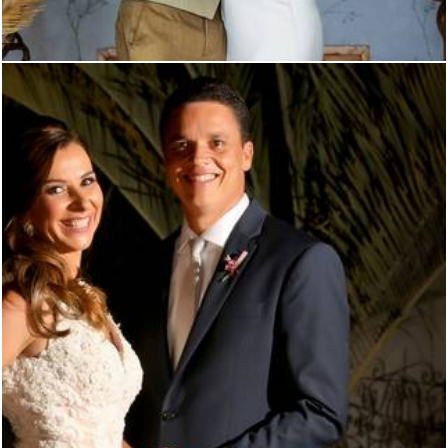
4459
41