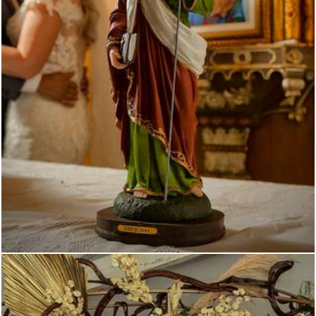
3395
117