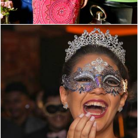
2925
18