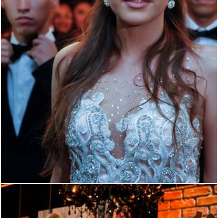
3183
19