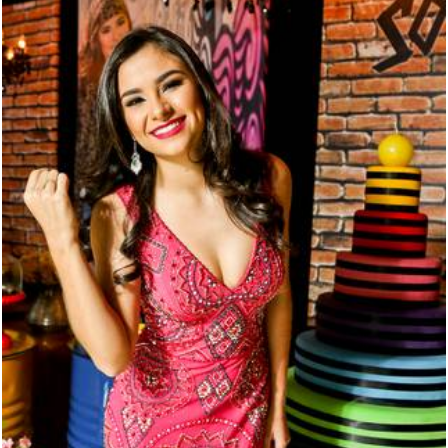
7227
37