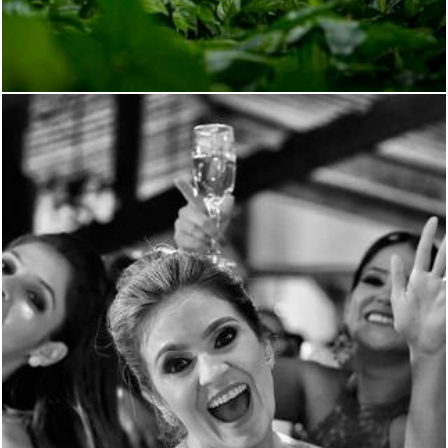
4331
46