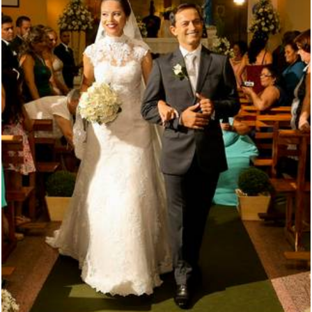
4344
56