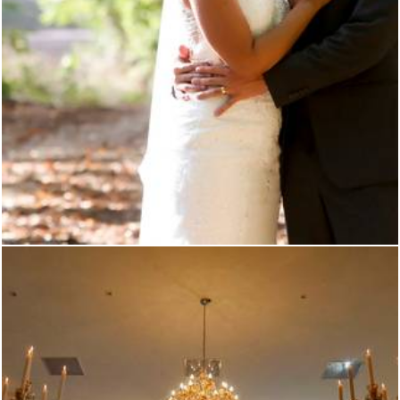
4620
158