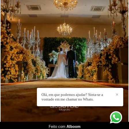
2908
2
Olá, em que podemos ajudar? Sinta-se a
✕
vontade em me chamar no Whats.
Feito com
Alboom