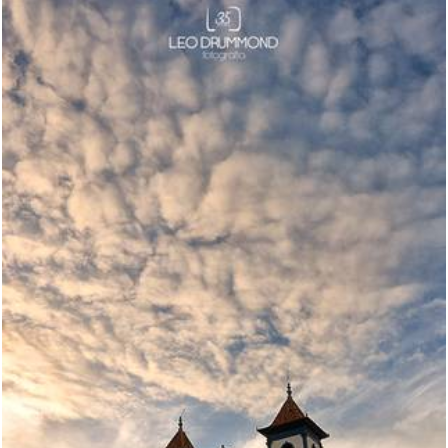
2928
6