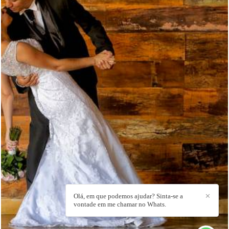
4751
86
Olá, em que podemos ajudar? Sinta-se a
✕
vontade em me chamar no Whats.