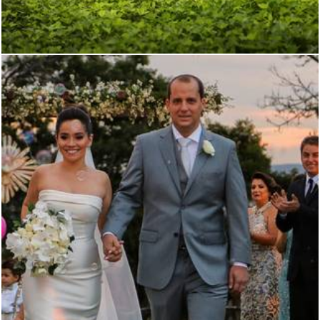
3108
6