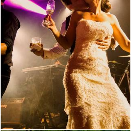
5077
22