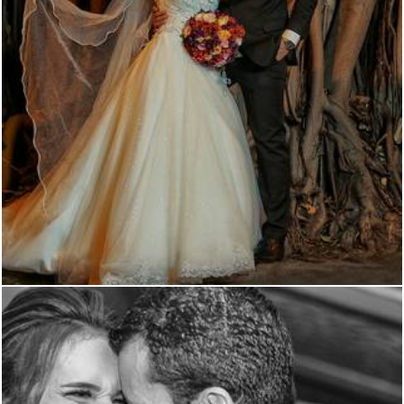
3622
15