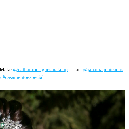
 Make
@nathanrodriguesmakeup
. Hair
@janainapenteados
.
s
#casamentoespecial