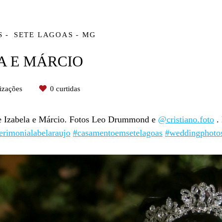
S
SETE LAGOAS - MG
A E MÁRCIO
izações
0
curtidas
e Izabela e Márcio. Fotos Leo Drummond e
@cristiano.foto
.
rimonialabelaraujo
#casamentoemsetelagoas
#weddingphoto