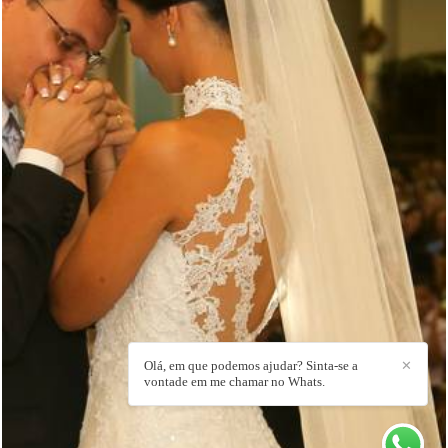
3203
4
Olá, em que podemos ajudar? Sinta-se a
✕
vontade em me chamar no Whats.