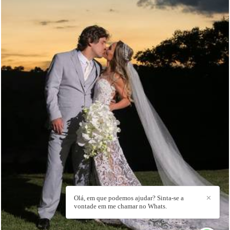
8497
44
Olá, em que podemos ajudar? Sinta-se a
✕
vontade em me chamar no Whats.