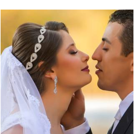
4953
22