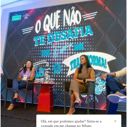
377
1
Olá, em que podemos ajudar? Sinta-se a
✕
vontade em me chamar no Whats.