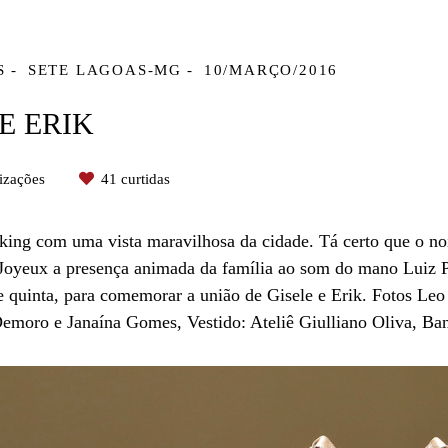
S
SETE LAGOAS-MG
10/MARÇO/2016
E ERIK
izações
41
curtidas
king com uma vista maravilhosa da cidade. Tá certo que o n
 Joyeux a presença animada da família ao som do mano Lui
 de quinta, para comemorar a união de Gisele e Erik. Fotos 
Demoro e Janaína Gomes, Vestido: Ateliê Giulliano Oliva, B